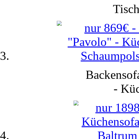
Tisch
Backensofa
-
Küc