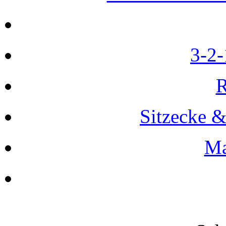
3-2-
R
Sitzecke 
Ma